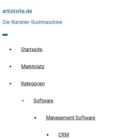
Skip
artistsite.de
to
content
Die Künstler-Suchmaschine
Startseite
Marktplatz
Kategorien
Software
Management Software
CRM