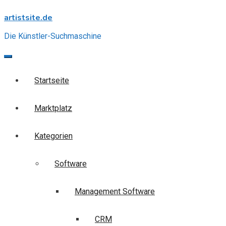
Skip
artistsite.de
to
content
Die Künstler-Suchmaschine
Startseite
Marktplatz
Kategorien
Software
Management Software
CRM