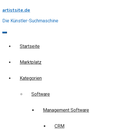
Skip
artistsite.de
to
content
Die Künstler-Suchmaschine
Startseite
Marktplatz
Kategorien
Software
Management Software
CRM