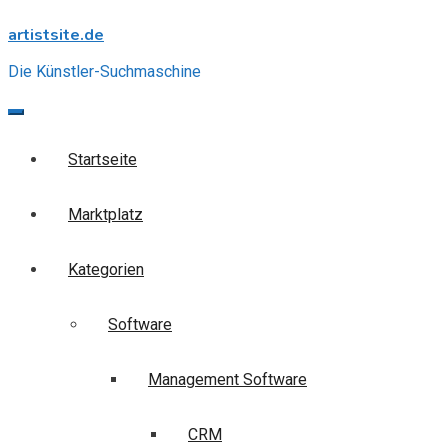
Skip
artistsite.de
to
content
Die Künstler-Suchmaschine
Startseite
Marktplatz
Kategorien
Software
Management Software
CRM