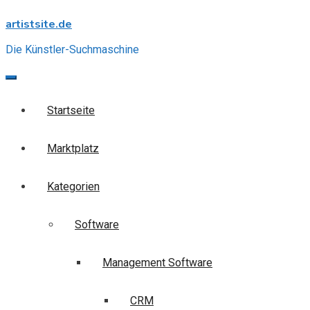
Skip
artistsite.de
to
content
Die Künstler-Suchmaschine
Startseite
Marktplatz
Kategorien
Software
Management Software
CRM