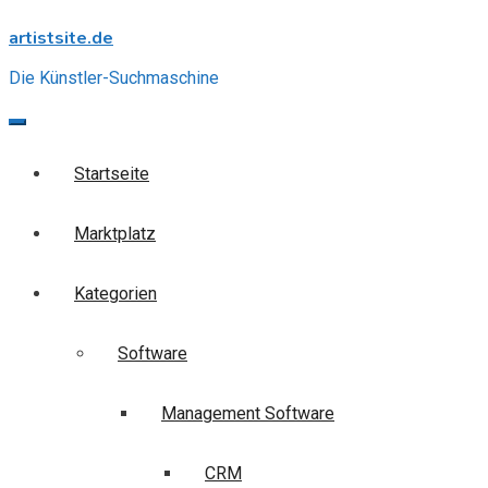
Skip
artistsite.de
to
content
Die Künstler-Suchmaschine
Startseite
Marktplatz
Kategorien
Software
Management Software
CRM