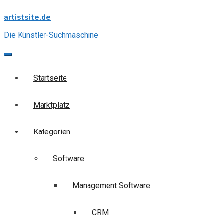
Skip
artistsite.de
to
content
Die Künstler-Suchmaschine
Startseite
Marktplatz
Kategorien
Software
Management Software
CRM