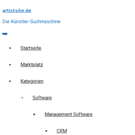
Skip
artistsite.de
to
content
Die Künstler-Suchmaschine
Startseite
Marktplatz
Kategorien
Software
Management Software
CRM