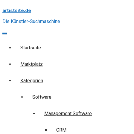
Skip
artistsite.de
to
content
Die Künstler-Suchmaschine
Startseite
Marktplatz
Kategorien
Software
Management Software
CRM