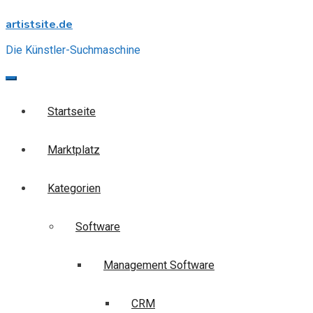
Skip
artistsite.de
to
content
Die Künstler-Suchmaschine
Startseite
Marktplatz
Kategorien
Software
Management Software
CRM