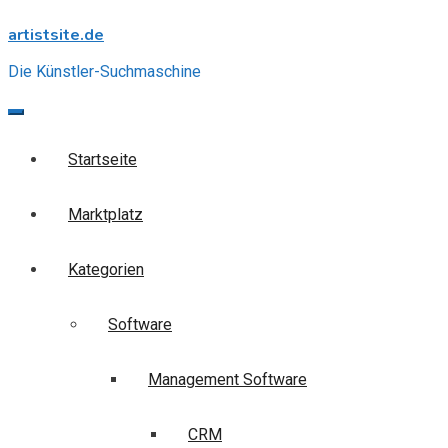
Skip
artistsite.de
to
content
Die Künstler-Suchmaschine
Startseite
Marktplatz
Kategorien
Software
Management Software
CRM