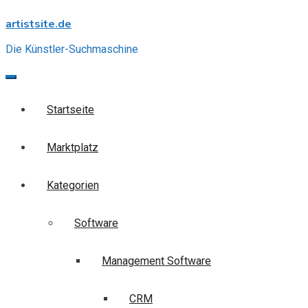
Skip
artistsite.de
to
content
Die Künstler-Suchmaschine
Startseite
Marktplatz
Kategorien
Software
Management Software
CRM