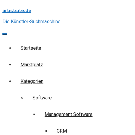
Skip
artistsite.de
to
content
Die Künstler-Suchmaschine
Startseite
Marktplatz
Kategorien
Software
Management Software
CRM