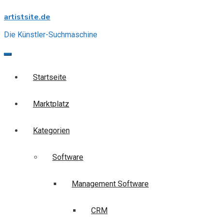
Skip
artistsite.de
to
content
Die Künstler-Suchmaschine
Startseite
Marktplatz
Kategorien
Software
Management Software
CRM