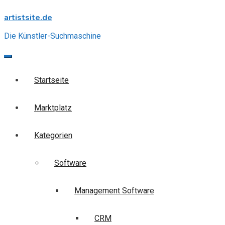
Skip
artistsite.de
to
content
Die Künstler-Suchmaschine
Startseite
Marktplatz
Kategorien
Software
Management Software
CRM