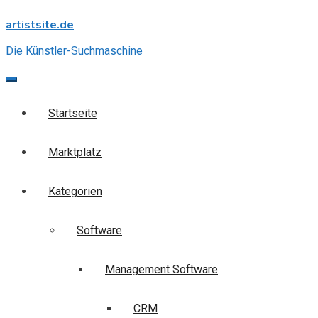
Skip
artistsite.de
to
content
Die Künstler-Suchmaschine
Startseite
Marktplatz
Kategorien
Software
Management Software
CRM