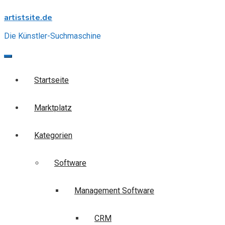
Skip
artistsite.de
to
content
Die Künstler-Suchmaschine
Startseite
Marktplatz
Kategorien
Software
Management Software
CRM