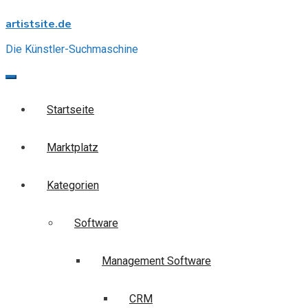
Skip
artistsite.de
to
content
Die Künstler-Suchmaschine
Startseite
Marktplatz
Kategorien
Software
Management Software
CRM