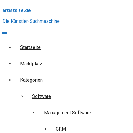
Skip
artistsite.de
to
content
Die Künstler-Suchmaschine
Startseite
Marktplatz
Kategorien
Software
Management Software
CRM