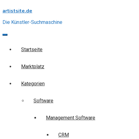
Skip
artistsite.de
to
content
Die Künstler-Suchmaschine
Startseite
Marktplatz
Kategorien
Software
Management Software
CRM