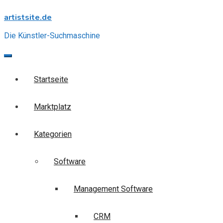
Skip
artistsite.de
to
content
Die Künstler-Suchmaschine
Startseite
Marktplatz
Kategorien
Software
Management Software
CRM