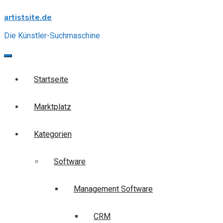
Skip
artistsite.de
to
content
Die Künstler-Suchmaschine
Startseite
Marktplatz
Kategorien
Software
Management Software
CRM