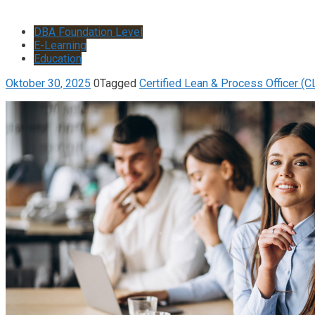
DBA Foundation Level
E-Learning
Education
Oktober 30, 2025
0
Tagged
Certified Lean & Process Officer (