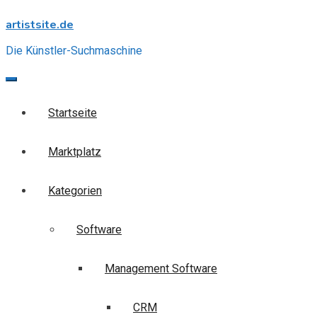
Skip
artistsite.de
to
content
Die Künstler-Suchmaschine
Startseite
Marktplatz
Kategorien
Software
Management Software
CRM