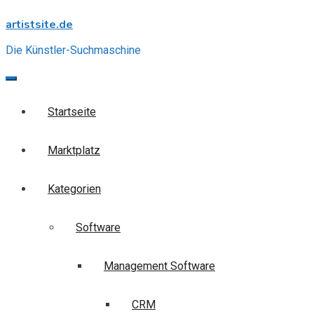
Skip
artistsite.de
to
content
Die Künstler-Suchmaschine
Startseite
Marktplatz
Kategorien
Software
Management Software
CRM