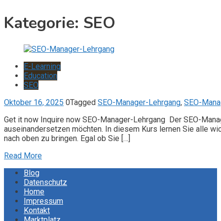
Kategorie:
SEO
E-Learning
Education
SEO
Oktober 16, 2025
0
Tagged
SEO-Manager-Lehrgang
,
SEO-Manag
Get it now Inquire now SEO-Manager-Lehrgang Der SEO-Manager
auseinandersetzen möchten. In diesem Kurs lernen Sie alle wi
nach oben zu bringen. Egal ob Sie […]
Read More
Blog
Datenschutz
Home
Impressum
Kontakt
Marktplatz